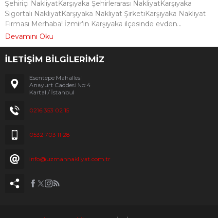
Şehiriçi NakliyatKarşıyaka Şehirlerarası NakliyatKarşıyaka
Sigortalı NakliyatKarşıyaka Nakliyat ŞirketiKarşıyaka Nakliyat
Firması Merhaba! İzmir’in Karşıyaka ilçesinde evden...
Devamını Oku
İLETİŞİM BİLGİLERİMİZ
Esentepe Mahallesi
Anayurt Caddesi No:4
Kartal / İstanbul
0216 353 02 15
0532 703 11 28
info@uzmannakliyat.com.tr