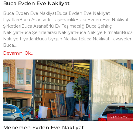
Buca Evden Eve Nakliyat
Buca Evden Eve NakliyatBuca Evden Eve Nakliyat
FiyatlarıBuca Asansörlü TaşımacılıkBuca Evden Eve Nakliyat
ŞirketleriBuca Asansörlü Ev TaşımacılığıBuca Şehiriçi
NakliyatBuca Şehirlerarası NakliyatBuca Nakliye FirmalarıBuca
Nakliye FiyatlarıBuca Uygun NakliyatBuca Nakliyat Tavsiyeleri
Buca...
Devamını Oku
21.03.2025
Menemen Evden Eve Nakliyat