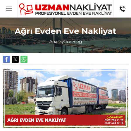
Ağrı Evden Eve Nakliyat
Anasayfa
»
Blog