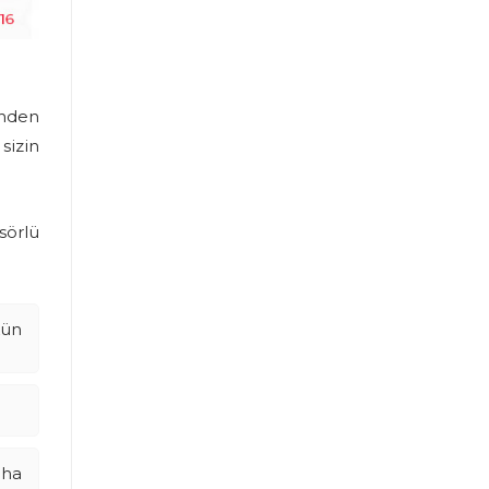
inden
sizin
sörlü
kün
aha