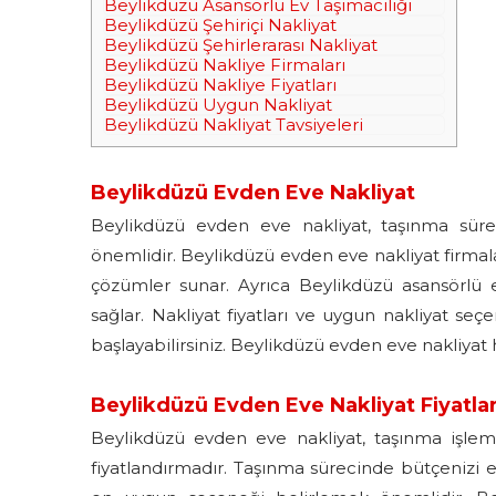
Beylikdüzü Asansörlü Ev Taşımacılığı
Beylikdüzü Şehiriçi Nakliyat
Beylikdüzü Şehirlerarası Nakliyat
Beylikdüzü Nakliye Firmaları
Beylikdüzü Nakliye Fiyatları
Beylikdüzü Uygun Nakliyat
Beylikdüzü Nakliyat Tavsiyeleri
Beylikdüzü Evden Eve Nakliyat
Beylikdüzü evden eve nakliyat, taşınma sürec
önemlidir. Beylikdüzü evden eve nakliyat firmaları
çözümler sunar. Ayrıca Beylikdüzü asansörlü ev
sağlar. Nakliyat fiyatları ve uygun nakliyat seç
başlayabilirsiniz. Beylikdüzü evden eve nakliyat 
Beylikdüzü Evden Eve Nakliyat Fiyatlar
Beylikdüzü evden eve nakliyat, taşınma işlem
fiyatlandırmadır. Taşınma sürecinde bütçenizi en 