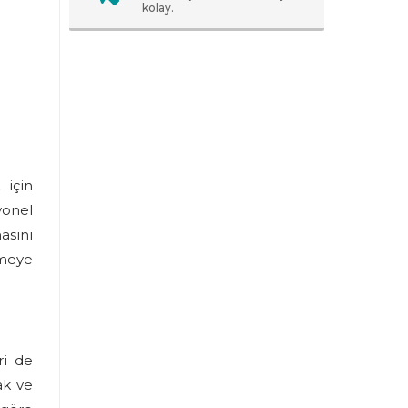
kolay.
 için
yonel
asını
emeye
ri de
ak ve