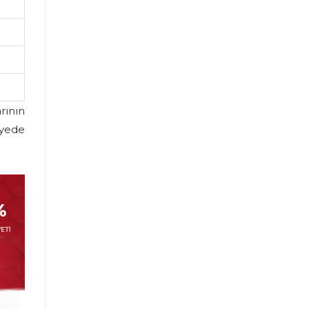
rının
ayede