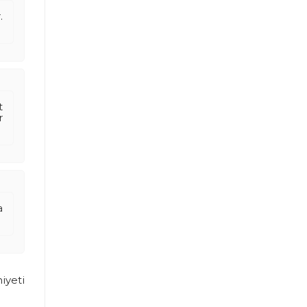
.
t
r
a
iyeti