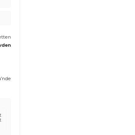
etten
evden
ü’nde
t
t