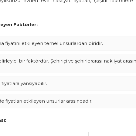
ikdüzü evden eve nakliyat fiyatları, çeşitli faktörlere
leyen Faktörler:
a fiyatını etkileyen temel unsurlardan biridir.
rleyici bir faktördür. Şehiriçi ve şehirlerarası nakliyat arası
iyatlara yansıyabilir.
 fiyatları etkileyen unsurlar arasındadır.
sı: