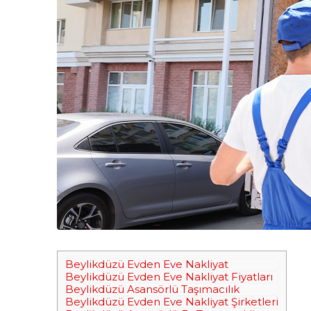
Beylikdüzü Evden Eve Nakliyat
Beylikdüzü Evden Eve Nakliyat Fiyatları
Beylikdüzü Asansörlü Taşımacılık
Beylikdüzü Evden Eve Nakliyat Şirketleri