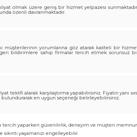
 nakliyat olmak üzere geniş bir hizmet yelpazesi sunmaktadır
sunda özenli davranmaktadır.
 müşterilerinin yorumlarına göz atarak kaliteli bir hizme
 geri bildirimlere sahip firmalar tercih etmek sorunsuz bi
yat teklifi alarak karşılaştırma yapabilirsiniz. Fiyatın yanı sır
ulundurarak en uygun seçeneği belirleyebilirsiniz.
da tercih yaparken güvenilirlik, deneyim ve müşteri memnun
 sıkıntı yaşamanızı engelleyebilir.