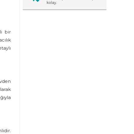
kolay.
i bir
cılık
taylı
Evden
larak
ğıyla
idir.