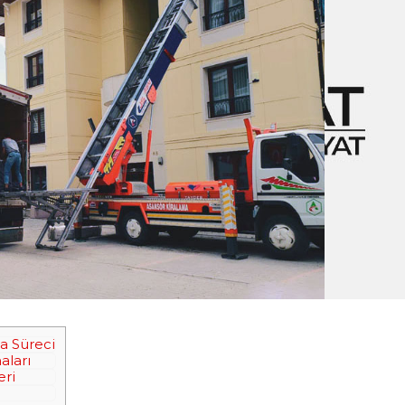
ma Süreci
aları
eri