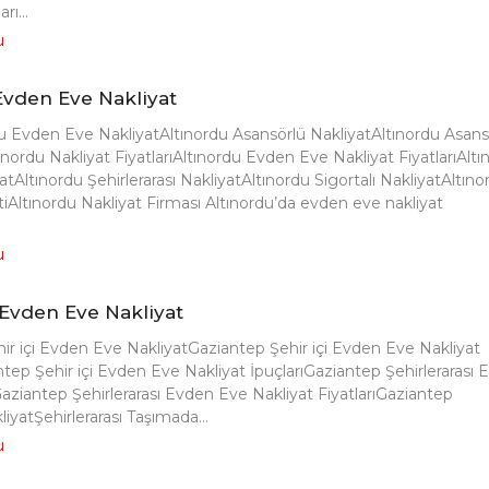
rı...
u
Evden Eve Nakliyat
u Evden Eve NakliyatAltınordu Asansörlü NakliyatAltınordu Asans
ınordu Nakliyat FiyatlarıAltınordu Evden Eve Nakliyat FiyatlarıAltı
yatAltınordu Şehirlerarası NakliyatAltınordu Sigortalı NakliyatAltıno
tiAltınordu Nakliyat Firması Altınordu’da evden eve nakliyat
u
Evden Eve Nakliyat
ir içi Evden Eve NakliyatGaziantep Şehir içi Evden Eve Nakliyat
ntep Şehir içi Evden Eve Nakliyat İpuçlarıGaziantep Şehirlerarası
aziantep Şehirlerarası Evden Eve Nakliyat FiyatlarıGaziantep
iyatŞehirlerarası Taşımada...
u