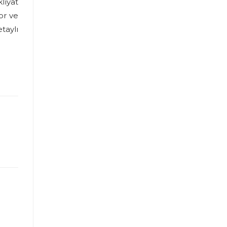
liyat
or ve
taylı