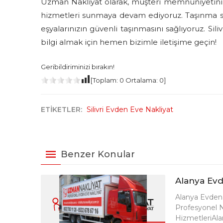
Uzman Nakliyat olarak, müşteri memnuniyetini 
hizmetleri sunmaya devam ediyoruz. Taşınma sü
eşyalarınızın güvenli taşınmasını sağlıyoruz. Si
bilgi almak için hemen bizimle iletişime geçin!
Geribildiriminizi bırakın!
[Toplam:
0
Ortalama:
0
]
ETİKETLER:
Silivri Evden Eve Nakliyat
Benzer Konular
Alanya Evd
Alanya Evden 
Profesyonel Na
HizmetleriAla