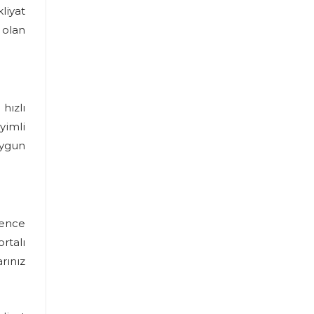
liyat
 olan
hızlı
yimli
uygun
vence
rtalı
rınız