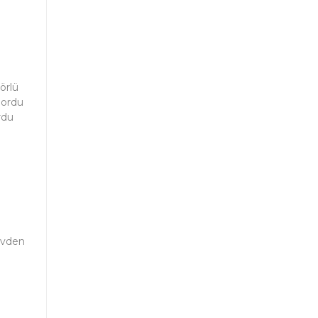
örlü
nordu
rdu
 Evden