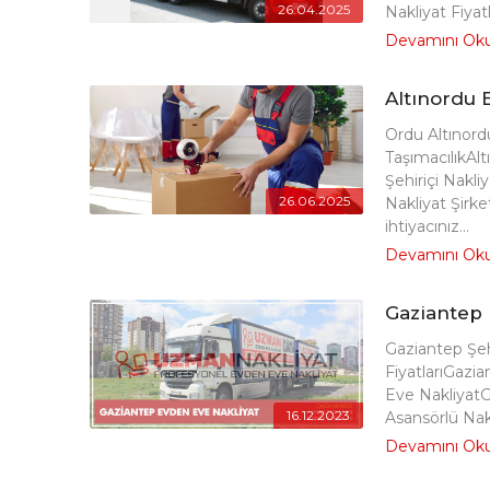
26.04.2025
Nakliyat Fiyatla
Devamını Ok
Altınordu 
Ordu Altınord
TaşımacılıkAlt
Şehiriçi Nakli
26.06.2025
Nakliyat Şirke
ihtiyacınız...
Devamını Ok
Gaziantep 
Gaziantep Şeh
FiyatlarıGazia
Eve NakliyatG
16.12.2023
Asansörlü Nakl
Devamını Ok