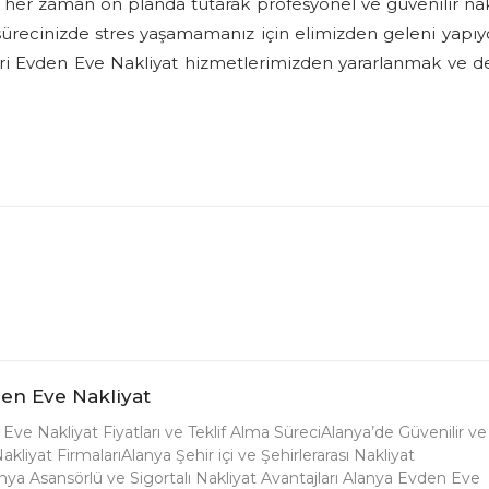
her zaman ön planda tutarak profesyonel ve güvenilir nak
recinizde stres yaşamamanız için elimizden geleni yapıy
livri Evden Eve Nakliyat hizmetlerimizden yararlanmak ve de
en Eve Nakliyat
Eve Nakliyat Fiyatları ve Teklif Alma SüreciAlanya’de Güvenilir ve
kliyat FirmalarıAlanya Şehir içi ve Şehirlerarası Nakliyat
nya Asansörlü ve Sigortalı Nakliyat Avantajları Alanya Evden Eve