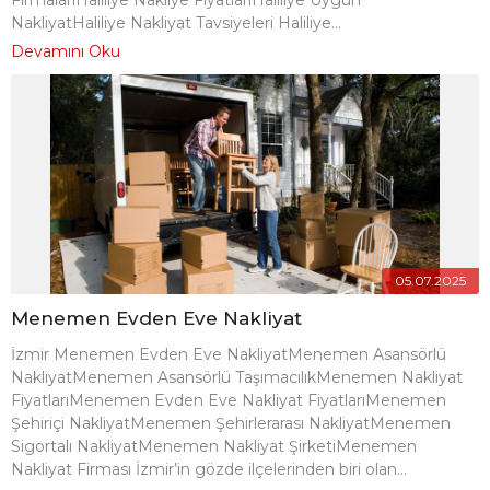
FirmalarıHaliliye Nakliye FiyatlarıHaliliye Uygun
NakliyatHaliliye Nakliyat Tavsiyeleri Haliliye...
Devamını Oku
05.07.2025
Menemen Evden Eve Nakliyat
İzmir Menemen Evden Eve NakliyatMenemen Asansörlü
NakliyatMenemen Asansörlü TaşımacılıkMenemen Nakliyat
FiyatlarıMenemen Evden Eve Nakliyat FiyatlarıMenemen
Şehiriçi NakliyatMenemen Şehirlerarası NakliyatMenemen
Sigortalı NakliyatMenemen Nakliyat ŞirketiMenemen
Nakliyat Firması İzmir’in gözde ilçelerinden biri olan...