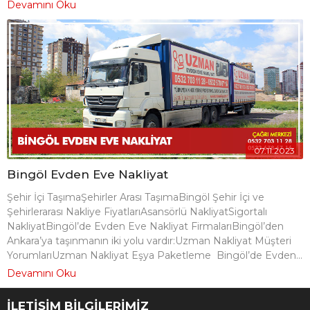
Devamını Oku
07.11.2023
Bingöl Evden Eve Nakliyat
Şehir İçi TaşımaŞehirler Arası TaşımaBingöl Şehir İçi ve
Şehirlerarası Nakliye FiyatlarıAsansörlü NakliyatSigortalı
NakliyatBingöl’de Evden Eve Nakliyat FirmalarıBingöl’den
Ankara’ya taşınmanın iki yolu vardır:Uzman Nakliyat Müşteri
YorumlarıUzman Nakliyat Eşya Paketleme Bingöl’de Evden...
Devamını Oku
İLETİŞİM BİLGİLERİMİZ