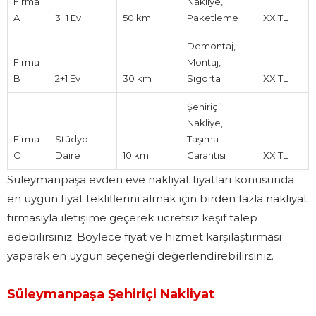
Firma
Nakliye,
A
3+1 Ev
50 km
Paketleme
XX TL
Demontaj,
Firma
Montaj,
B
2+1 Ev
30 km
Sigorta
XX TL
Şehiriçi
Nakliye,
Firma
Stüdyo
Taşıma
C
Daire
10 km
Garantisi
XX TL
Süleymanpaşa evden eve nakliyat fiyatları konusunda
en uygun fiyat tekliflerini almak için birden fazla nakliyat
firmasıyla iletişime geçerek ücretsiz keşif talep
edebilirsiniz. Böylece fiyat ve hizmet karşılaştırması
yaparak en uygun seçeneği değerlendirebilirsiniz.
Süleymanpaşa Şehiriçi Nakliyat