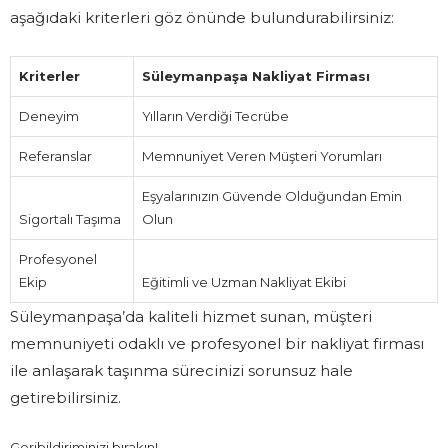
aşağıdaki kriterleri göz önünde bulundurabilirsiniz:
Kriterler
Süleymanpaşa Nakliyat Firması
Deneyim
Yılların Verdiği Tecrübe
Referanslar
Memnuniyet Veren Müşteri Yorumları
Eşyalarınızın Güvende Olduğundan Emin
Sigortalı Taşıma
Olun
Profesyonel
Ekip
Eğitimli ve Uzman Nakliyat Ekibi
Süleymanpaşa’da kaliteli hizmet sunan, müşteri
memnuniyeti odaklı ve profesyonel bir nakliyat firması
ile anlaşarak taşınma sürecinizi sorunsuz hale
getirebilirsiniz.
Geribildiriminizi bırakın!