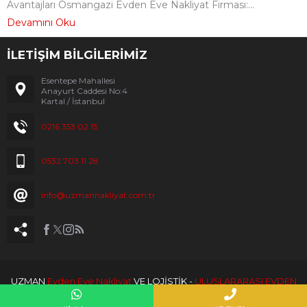
Avantajları Osmangazi Evden Eve Nakliyat Firması:...
Devamını Oku
İLETİŞİM BİLGİLERİMİZ
Esentepe Mahallesi
Anayurt Caddesi No:4
Kartal / İstanbul
0216 353 02 15
0532 703 11 28
info@uzmannakliyat.com.tr
UZMAN
Evden Eve Nakliyat
VE LOJİSTİK -
ULUSLARARASI EVDEN
EVE NAKLİYAT