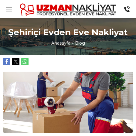
Şehiriçi Evden Eve Nakliyat
Anasayfa
»
Blog