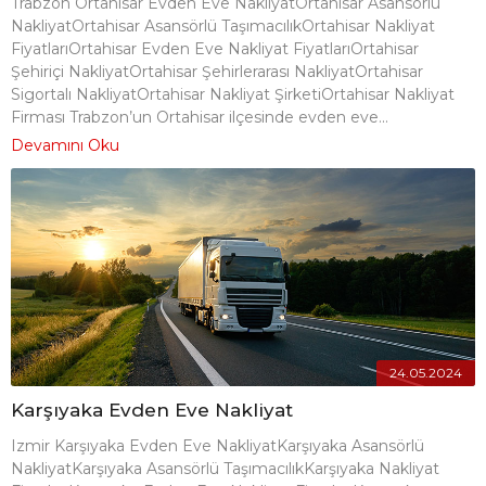
Trabzon Ortahisar Evden Eve NakliyatOrtahisar Asansörlü
NakliyatOrtahisar Asansörlü TaşımacılıkOrtahisar Nakliyat
FiyatlarıOrtahisar Evden Eve Nakliyat FiyatlarıOrtahisar
Şehiriçi NakliyatOrtahisar Şehirlerarası NakliyatOrtahisar
Sigortalı NakliyatOrtahisar Nakliyat ŞirketiOrtahisar Nakliyat
Firması Trabzon’un Ortahisar ilçesinde evden eve...
Devamını Oku
24.05.2024
Karşıyaka Evden Eve Nakliyat
Izmir Karşıyaka Evden Eve NakliyatKarşıyaka Asansörlü
NakliyatKarşıyaka Asansörlü TaşımacılıkKarşıyaka Nakliyat