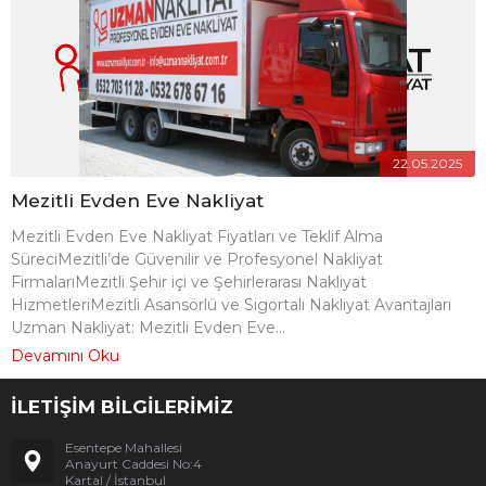
22.05.2025
Mezitli Evden Eve Nakliyat
Mezitli Evden Eve Nakliyat Fiyatları ve Teklif Alma
SüreciMezitli’de Güvenilir ve Profesyonel Nakliyat
FirmalarıMezitli Şehir içi ve Şehirlerarası Nakliyat
HizmetleriMezitli Asansörlü ve Sigortalı Nakliyat Avantajları
Uzman Nakliyat: Mezitli Evden Eve...
Devamını Oku
İLETİŞİM BİLGİLERİMİZ
Esentepe Mahallesi
Anayurt Caddesi No:4
Kartal / İstanbul