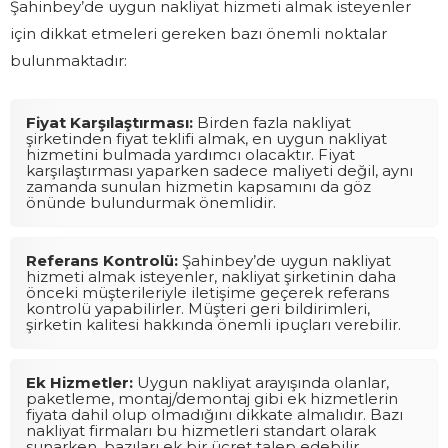
Şahinbey’de uygun nakliyat hizmeti almak isteyenler
için dikkat etmeleri gereken bazı önemli noktalar
bulunmaktadır:
Fiyat Karşılaştırması:
Birden fazla nakliyat
şirketinden fiyat teklifi almak, en uygun nakliyat
hizmetini bulmada yardımcı olacaktır. Fiyat
karşılaştırması yaparken sadece maliyeti değil, aynı
zamanda sunulan hizmetin kapsamını da göz
önünde bulundurmak önemlidir.
Referans Kontrolü:
Şahinbey’de uygun nakliyat
hizmeti almak isteyenler, nakliyat şirketinin daha
önceki müşterileriyle iletişime geçerek referans
kontrolü yapabilirler. Müşteri geri bildirimleri,
şirketin kalitesi hakkında önemli ipuçları verebilir.
Ek Hizmetler:
Uygun nakliyat arayışında olanlar,
paketleme, montaj/demontaj gibi ek hizmetlerin
fiyata dahil olup olmadığını dikkate almalıdır. Bazı
nakliyat firmaları bu hizmetleri standart olarak
sunarken, bazıları ek bir ücret talep edebilir.