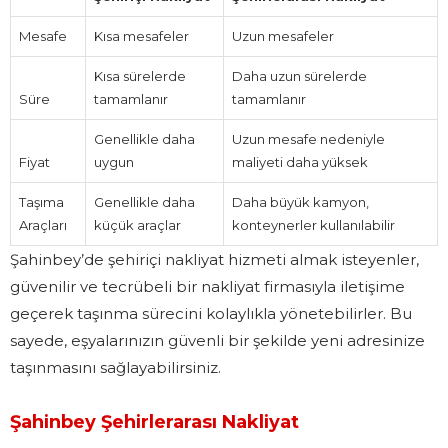
Mesafe
Kısa mesafeler
Uzun mesafeler
Kısa sürelerde
Daha uzun sürelerde
Süre
tamamlanır
tamamlanır
Genellikle daha
Uzun mesafe nedeniyle
Fiyat
uygun
maliyeti daha yüksek
Taşıma
Genellikle daha
Daha büyük kamyon,
Araçları
küçük araçlar
konteynerler kullanılabilir
Şahinbey’de şehiriçi nakliyat hizmeti almak isteyenler,
güvenilir ve tecrübeli bir nakliyat firmasıyla iletişime
geçerek taşınma sürecini kolaylıkla yönetebilirler. Bu
sayede, eşyalarınızın güvenli bir şekilde yeni adresinize
taşınmasını sağlayabilirsiniz.
Şahinbey Şehirlerarası Nakliyat