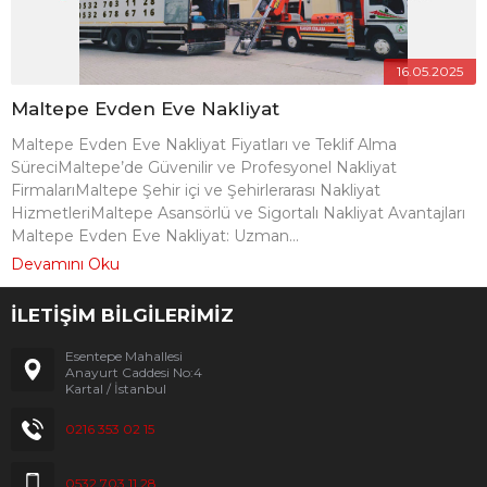
16.05.2025
Maltepe Evden Eve Nakliyat
Maltepe Evden Eve Nakliyat Fiyatları ve Teklif Alma
SüreciMaltepe’de Güvenilir ve Profesyonel Nakliyat
FirmalarıMaltepe Şehir içi ve Şehirlerarası Nakliyat
HizmetleriMaltepe Asansörlü ve Sigortalı Nakliyat Avantajları
Maltepe Evden Eve Nakliyat: Uzman...
Devamını Oku
İLETİŞİM BİLGİLERİMİZ
Esentepe Mahallesi
Anayurt Caddesi No:4
Kartal / İstanbul
0216 353 02 15
0532 703 11 28