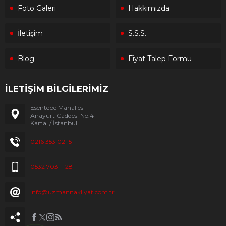
Foto Galeri
Hakkımızda
İletişim
S.S.S.
Blog
Fiyat Talep Formu
İLETİŞİM BİLGİLERİMİZ
Esentepe Mahallesi
Anayurt Caddesi No:4
Kartal / İstanbul
0216 353 02 15
0532 703 11 28
info@uzmannakliyat.com.tr