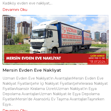
Kadıköy evden eve nakliyat,...
Devamını Oku
13.01.2024
Mersin Evden Eve Nakliyat
Uzman Evden Eve Nakliyat’ın AvantajlarıMersin Evden Eve
Nakliyat FiyatlarıŞehir İçi Nakliyat FiyatlarıŞehirlerarası Nakliyat
FiyatlarıAsansör Kiralama ÜcretiUzman Nakliyat’ın Eşya
Depolama AvantajlarıUzman Nakliyat ile Eşya Depolama
FiyatlarıMersin’de Asansörlü Ev Taşıma AvantajlarıTaşınırken
Eşya...
Devamını Oku