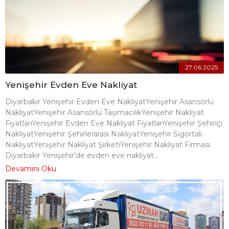
27.06.2025
Yenişehir Evden Eve Nakliyat
Diyarbakır Yenişehir Evden Eve NakliyatYenişehir Asansörlü
NakliyatYenişehir Asansörlü TaşımacılıkYenişehir Nakliyat
FiyatlarıYenişehir Evden Eve Nakliyat FiyatlarıYenişehir Şehiriçi
NakliyatYenişehir Şehirlerarası NakliyatYenişehir Sigortalı
NakliyatYenişehir Nakliyat ŞirketiYenişehir Nakliyat Firması
Diyarbakır Yenişehir’de evden eve nakliyat...
Devamını Oku