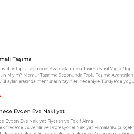
malı Taşıma
iyatlarıToplu Taşımanın AvantajlarıToplu Taşıma Nasıl Yapılır?Topl
un Miyim? Memur Taşınma Sezonunda Toplu Taşıma Avantajları
ylül ayları arasında memurların tayinleri nedeniyle Türkiye’de yoğ
u
ece Evden Eve Nakliyat
Evden Eve Nakliyat Fiyatları ve Teklif Alma
ekmece’de Güvenilir ve Profesyonel Nakliyat FirmalarıKüçükçe
Şehirlerarası Nakliyat HizmetleriKüçükçekmece Asansörlü ve Sigort