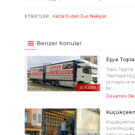
ETİKETLER:
Kartal Evden Eve Nakliyat
Benzer Konular
Eşya Topla
Toplu Taşıma F
Taşımaya Uyg
yıl mayıs ve e
25.11.2023
bir...
Devamını Ok
Küçükçekm
Küçükçekmece 
SüreciKüçükç
Şehir içi ve 