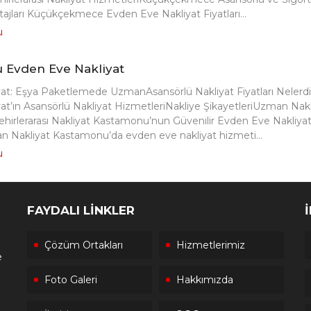
tajları Küçükçekmece Evden Eve Nakliyat Fiyatları...
u
 Evden Eve Nakliyat
t: Eşya Paketlemede UzmanAsansörlü Nakliyat Fiyatları Nelerdi
t’ın Asansörlü Nakliyat HizmetleriNakliye ŞikayetleriUzman Nakl
irlerarası Nakliyat Kastamonu’nun Güvenilir Evden Eve Nakliya
n Nakliyat Kastamonu’da evden eve nakliyat hizmeti...
u
FAYDALI LİNKLER
Çözüm Ortakları
Hizmetlerimiz
e
Foto Galeri
Hakkımızda