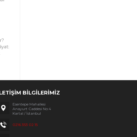
r?
iyat:
t
İLETİŞİM BİLGİLERİMİZ
Esentepe Mahallesi
Anayurt Caddesi No:4
Kartal / İstanbul
0216 353 02 15