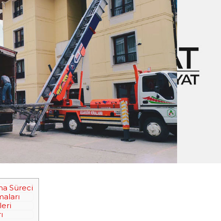
lma Süreci
maları
leri
ı