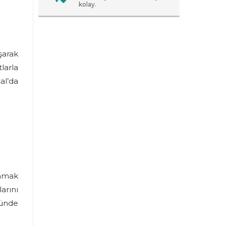
kolay.
şarak
larla
al’da
unmak
arını
nünde