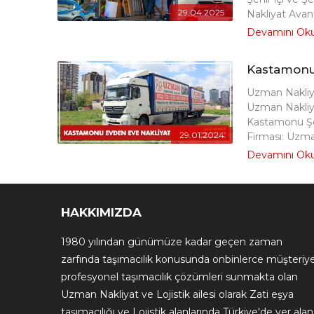
29.04.2025
Nakliyat Avan
Devamını Ok
Kastamonu
Uzman Nakliya
Uzman Nakliya
Kastamonu Şeh
29.01.2024
Firması: Uzma
Devamını Ok
HAKKIMIZDA
1980 yılından günümüze kadar geçen zaman
zarfında taşımacılık konusunda onbinlerce müşteriy
profesyonel taşımacılık çözümleri sunmakta olan
Uzman Nakliyat ve Lojistik ailesi olarak Zati eşya
taşımacılığı ve Lojistik alanlarında Türkiye'de yer alan