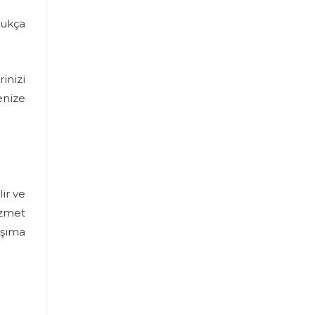
dukça
inizi
enize
ir ve
izmet
aşıma