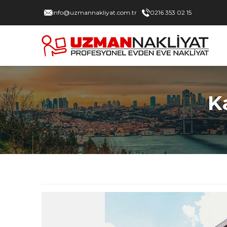
info@uzmannakliyat.com.tr
0216 353 02 15
K