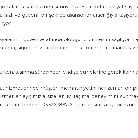
gortalı nakliyat hizmeti sunuyoruz. Asansörlü nakliyat sayes
ızlı ve güvenli bir şekilde asansörler aracılığıyla taşıyoru
riyor.
 eşyalarının güvence altında olduğunu bilmesini sağlıyor. T
munda, sigortamız tarafından gerekli önlemler alınarak taz
lurken, taşınma sürecinden endişe etmelerine gerek kalmıy
iyat hizmetlerinde müşteri memnuniyetini her zaman ön p
 hizmet anlayışımızla size en iyi taşıma deneyimini sunmak
almak için hemen 05326786716 numarasını arayabilirsiniz.