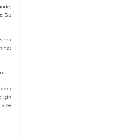
inde,
z. Bu
aşıma
minat
or.
landa
 için
 Size