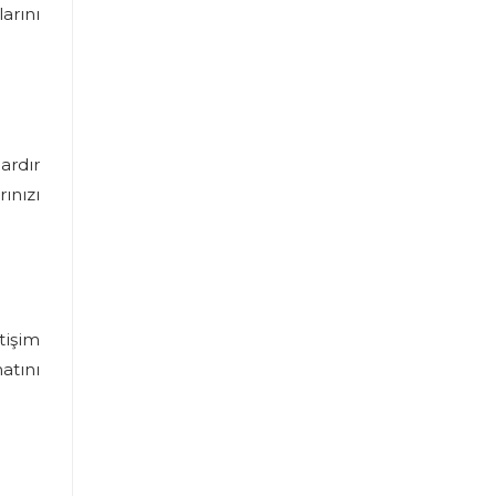
arını
ardır
ınızı
tişim
atını