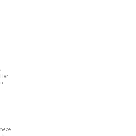
u
 Her
un
kmece
alı