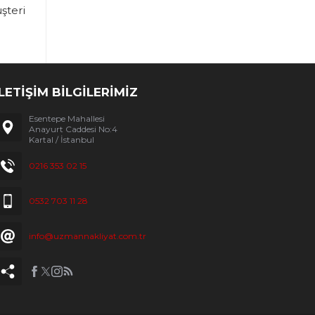
şteri
İLETİŞİM BİLGİLERİMİZ
Esentepe Mahallesi
Anayurt Caddesi No:4
Kartal / İstanbul
0216 353 02 15
0532 703 11 28
info@uzmannakliyat.com.tr