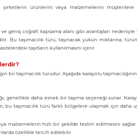
, şirketlerin ürünlerini veya malzemelerini müşterilere
im ve geniş coğrafi kapsama alanı gibi avantajları nedeniyle t
dilir. Bu taşımacılık türü, taşınacak yükün miktarına, türü
telerdeki taşıtların kullanılmasını içerir.
lerdir?
ygın bir taşımacılık türüdür. Aşağıda karayolu taşımacılığının
ğı, genellikle daha esnek bir taşıma seçeneği sunar. Karayo
an, bu taşımacılık türü farklı bölgelere ulaşmak için daha 
ya malzemelerin hızlı bir şekilde teslim edilmesini sağlar.
rda özellikle tercih edilebilir.