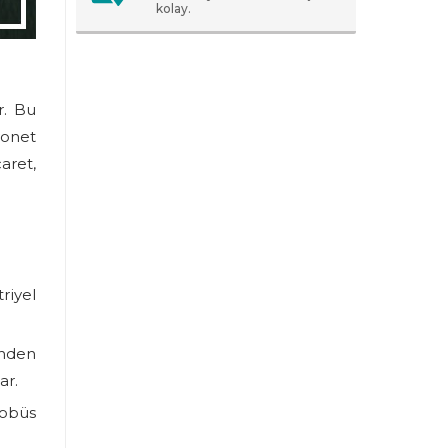
kolay.
r. Bu
yonet
caret,
riyel
inden
ar.
tobüs