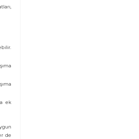
tları,
ilir.
aşıma
aşıma
ra ek
 uygun
er de