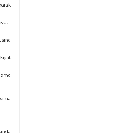
narak
yetli
asına
kiyat
ğlama
aşıma
sında