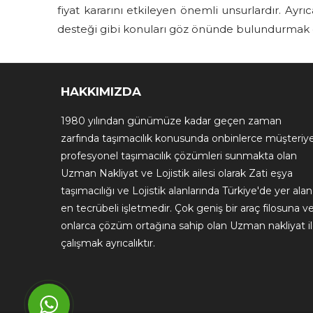
fiyat kararını etkileyen önemli unsurlardır. Ayrı
desteği gibi konuları göz önünde bulundurmak 
HAKKIMIZDA
1980 yılından günümüze kadar geçen zaman
zarfında taşımacılık konusunda onbinlerce müşteriy
profesyonel taşımacılık çözümleri sunmakta olan
Uzman Nakliyat ve Lojistik ailesi olarak Zati eşya
taşımacılığı ve Lojistik alanlarında Türkiye'de yer alan
en tecrübeli işletmedir. Çok geniş bir araç filosuna v
onlarca çözüm ortağına sahip olan Uzman nakliyat i
çalışmak ayrıcalıktır.