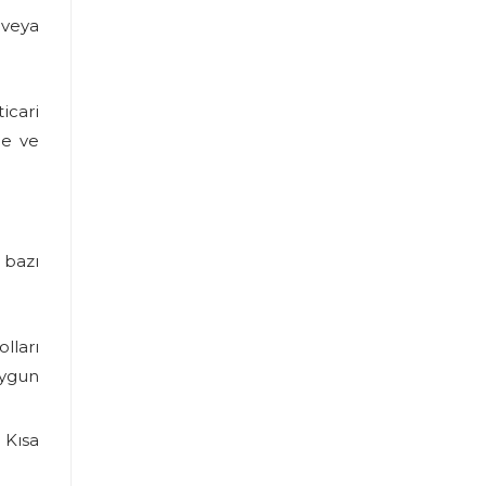
 veya
icari
ne ve
 bazı
lları
uygun
 Kısa