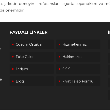
ca, şirketin deneyimi, referansları, sigorta seçenekleri ve mü
da önemlidir.
FAYDALI LİNKLER
Çözüm Ortakları
Hizmetlerimiz
e
Foto Galeri
Hakkımızda
İletişim
S.S.S.
e
le
Blog
Fiyat Talep Formu