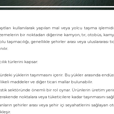
aşıtları kullanılarak yapılan mal veya yolcu taşıma işlemidi
malzemelerin bir noktadan diğerine kamyon, tır, otobüs, kam
olu taşımacılığı, genellikle şehirler arası veya uluslararası ti
ılır.
ılık türlerini kapsar:
 türdeki yüklerin taşınmasını içerir. Bu yükler arasında endüst
likeli maddeler ve diğer ticari mallar bulunabilir.
jistik sektöründe önemli bir rol oynar. Ürünlerin üretim yer
rakende noktalara veya tüketicilere kadar taşınmasını sağl
anların şehirler arası veya şehir içi seyahatlerini sağlayan o
leşir.