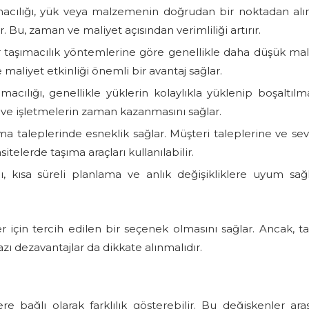
acılığı, yük veya malzemenin doğrudan bir noktadan alı
Bu, zaman ve maliyet açısından verimliliği artırır.
r taşımacılık yöntemlerine göre genellikle daha düşük mali
 maliyet etkinliği önemli bir avantaj sağlar.
macılığı, genellikle yüklerin kolaylıkla yüklenip boşaltılm
ır ve işletmelerin zaman kazanmasını sağlar.
ıma taleplerinde esneklik sağlar. Müşteri taleplerine ve sev
telerde taşıma araçları kullanılabilir.
ı, kısa süreli planlama ve anlık değişikliklere uyum sa
er için tercih edilen bir seçenek olmasını sağlar. Ancak, t
azı dezavantajlar da dikkate alınmalıdır.
lere bağlı olarak farklılık gösterebilir. Bu değişkenler ara