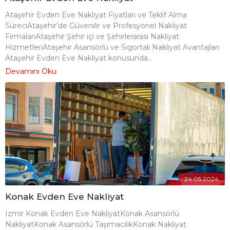
Ataşehir Evden Eve Nakliyat Fiyatları ve Teklif Alma
SüreciAtaşehir’de Güvenilir ve Profesyonel Nakliyat
FirmalarıAtaşehir Şehir içi ve Şehirlerarası Nakliyat
HizmetleriAtaşehir Asansörlü ve Sigortalı Nakliyat Avantajları
Ataşehir Evden Eve Nakliyat konusunda...
Devamını Oku
24.05.2024
Konak Evden Eve Nakliyat
Izmir Konak Evden Eve NakliyatKonak Asansörlü
NakliyatKonak Asansörlü TaşımacılıkKonak Nakliyat