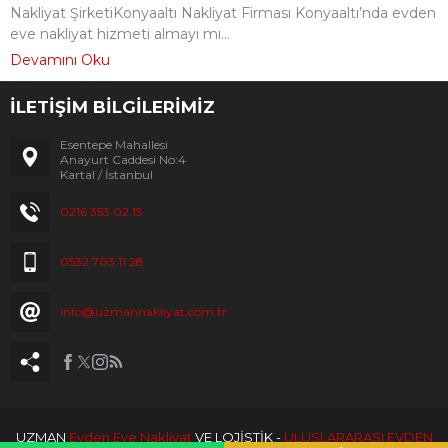
Nakliyat ŞirketiKonyaaltı Nakliyat Firması Konyaaltı’nda evden
eve nakliyat hizmeti almayı mı...
Devamını Oku
İLETİŞİM BİLGİLERİMİZ
Esentepe Mahallesi
Anayurt Caddesi No:4
Kartal / İstanbul
0216 353 02 15
0532 703 11 28
info@uzmannakliyat.com.tr
UZMAN
Evden Eve Nakliyat
VE LOJİSTİK -
ULUSLARARASI EVDEN