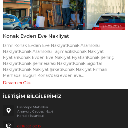
24.05.2024
Konak Evden Eve Nakliyat
Izmir Konak Evden Eve NakliyatKonak Asansörlü
NakliyatKonak Asansörlü TaşımacılıkKonak Nakliyat
FiyatlarıKonak Evden Eve Nakliyat FiyatlarıKonak Şehiriçi
NakliyatKonak Şehirlerarası NakliyatKonak Sigortalı
NakliyatKonak Nakliyat ŞirketiKonak Nakliyat Firması
Merhaba! Bugün Konak’daki evden eve...
Devamını Oku
İLETİŞİM BİLGİLERİMİZ
Esentepe Mahallesi
Anayurt Caddesi No:4
Kartal / İstanbul
0216 353 02 15