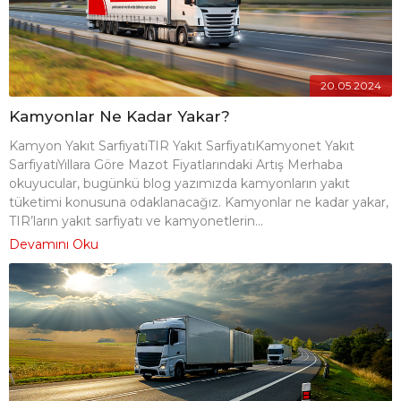
20.05.2024
Kamyonlar Ne Kadar Yakar?
Kamyon Yakıt SarfiyatıTIR Yakıt SarfiyatıKamyonet Yakıt
SarfiyatıYıllara Göre Mazot Fiyatlarındaki Artış Merhaba
okuyucular, bugünkü blog yazımızda kamyonların yakıt
tüketimi konusuna odaklanacağız. Kamyonlar ne kadar yakar,
TIR’ların yakıt sarfiyatı ve kamyonetlerin...
Devamını Oku