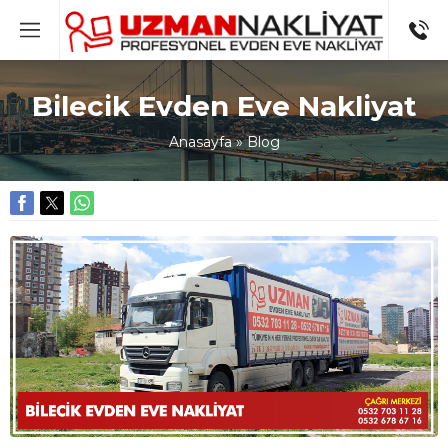
Bilecik Evden Eve Nakliyat
Anasayfa
»
Blog