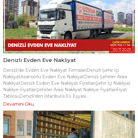
20.11.2023
Denizli Evden Eve Nakliyat
Denizli’de Evden Eve Nakliyat FirmalarıDenizli Şehir İçi
NakliyatAsansörlü Evden Eve NakliyatDenizli Şehirler Arası
NakliyatDenizli Evden Eve Nakliyat FiyatlarıŞehir İçi Nakliyat
Nakliye FiyatlarıŞehirler Arası Nakliyat Nakliye FiyatlarıFiyat
TablosuDenizli’den İstanbul’a Ev Eşyası...
Devamını Oku