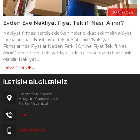
20.05.2024
Evden Eve Nakliyat Fiyat Teklifi Nasıl Alınır?
Nakliyat firması tercih ederken neler dikkat edilmeliNakliyat
Firmalarından Nasıl Fiyat Teklifi Alabilirim?Nakliyat
Firmalarında Fiyatlar Neden Farklı?Online Fiyat Teklifi Nasıl
Alınır? Evden eve nakliyat fiyat teklifi almak bazen karmaşık
olabilir. Nakliyat...
Devamını Oku
İLETİŞİM BİLGİLERİMİZ
Esentepe Mahallesi
Anayurt Caddesi No:4
Kartal / İstanbul
0216 353 02 15
0532 703 11 28