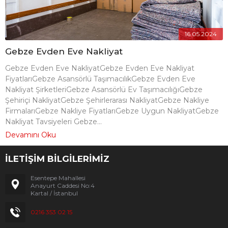
16.05.2024
Gebze Evden Eve Nakliyat
Gebze Evden Eve NakliyatGebze Evden Eve Nakliyat
FiyatlarıGebze Asansörlü TaşımacılıkGebze Evden Eve
Nakliyat ŞirketleriGebze Asansörlü Ev TaşımacılığıGebze
Şehiriçi NakliyatGebze Şehirlerarası NakliyatGebze Nakliye
FirmalarıGebze Nakliye FiyatlarıGebze Uygun NakliyatGebze
Nakliyat Tavsiyeleri Gebze...
Devamını Oku
İLETİŞİM BİLGİLERİMİZ
Esentepe Mahallesi
Anayurt Caddesi No:4
Kartal / İstanbul
0216 353 02 15